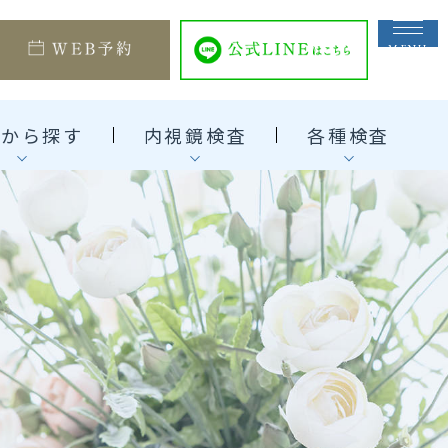
状から探す
内視鏡検査
各種検査
胃カメラ
下腹部・便の症状
エコー検査
大腸カメラ
FreeS
（胃内視鏡検査）
（大腸内視鏡検査）
下腹部痛
InBody（体組成計）
胃カメラについて
下痢
大腸カメラ（大腸内視鏡検
査）
）
胃がん検診について
便秘
午前中で終わる大腸カメ
即日の胃カメラ検査
血便
ラ検査
お仕事帰りに受けられる
「便潜血陽性」が出た方へ
女性にも配慮した
胃カメラ検査
内視鏡検査
春日市で大腸カメラ検査
をお考えの方へ
福岡市南区周辺で大腸カ
メラをご検討中の方へ