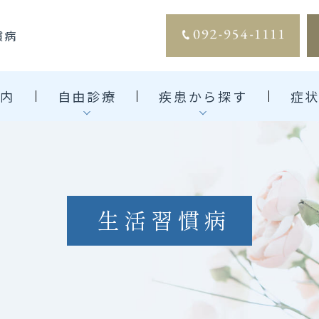
慣病
内
自由診療
疾患から探す
症
一般内科
点滴療法
生活習慣病
上腹部症状
消化器内科
高血圧
胃痛
逆流性食道炎
肝臓内科
プラセンタ療法
脂質異常症
上腹部痛
ピロリ菌感染症
各種検診・健康診断
グルタチオン点滴（白玉
糖尿病
胸やけ
過敏性腸症候群（IBS
生活習慣病
点滴）
睡眠時無呼吸症候群
その他の症状
炎症性腸疾患(IBD)
大腸がん
メディカルダイエット
感染性腸炎
その他症状・検診異常
その他の消化器疾患
背部痛を伴う腹痛
肝臓内科
検診異常
肝硬変