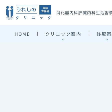
消化器内科
肝臓内科
生活習
HOME
クリニック案内
診療案
医師紹介
外科・肛門外科
当院について
消化器内科
当院の特徴
生活習慣病
ドクターズインタビュー
栄養指導
よくある質問
採用情報
アクセス