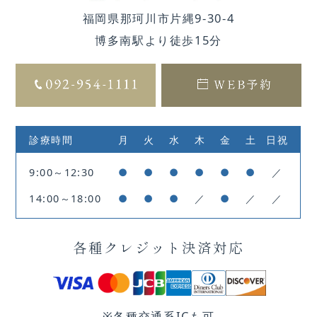
福岡県那珂川市片縄9-30-4
博多南駅より徒歩15分
診療時間
月
火
水
木
金
土
日祝
9:00～12:30
●
●
●
●
●
●
／
14:00～18:00
●
●
●
／
●
／
／
各種クレジット決済対応
※各種交通系ICも可